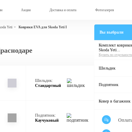
ии
Акции
Доставка и оплата
Фотогалерея
oda Yeti
Коврики EVA для Skoda Yeti I
>
Вы выбрали
Комплект ковриков
Краснодаре
Skoda Yeti...
Купить по отдельност
Шильдик
Шильдик:
Подпятник
Стандартный
Ковер в багажник
Подпятник:
Оплат
Каучуковый