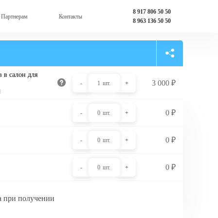
8 917 806 50 50
Партнерам
Контакты
8 963 136 50 50
 в салон для
3 000
₽
-
1
шт.
+
и
0
₽
-
0
шт.
+
0
₽
-
0
шт.
+
0
₽
-
0
шт.
+
а при получении