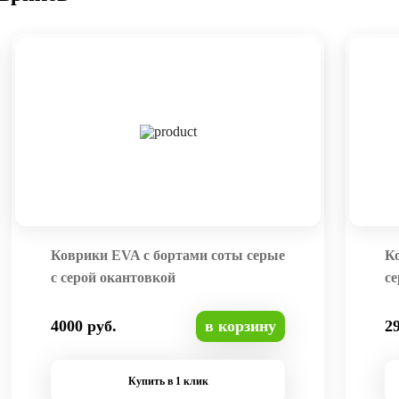
Коврики EVA с бортами соты серые
К
с серой окантовкой
се
4000 руб.
в корзину
2
Купить в 1 клик