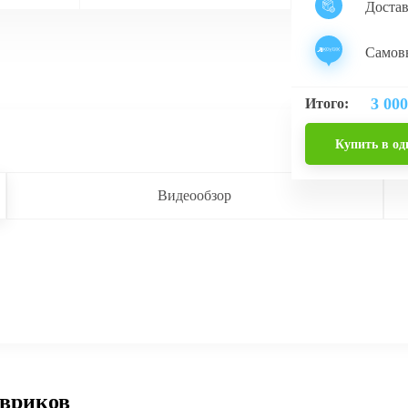
Доста
Самовы
3 000
Итого:
Купить в од
Видеообзор
овриков