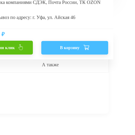
вка компаниями СДЭК, Почта России, ТК OZON
воз по адресу: г. Уфа, ул. Айская 46
₽
ин клик
В корзину
А также