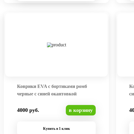
Коврики EVA с бортиками ромб
К
черные с синей окантовкой
си
4000 руб.
в корзину
4
Купить в 1 клик