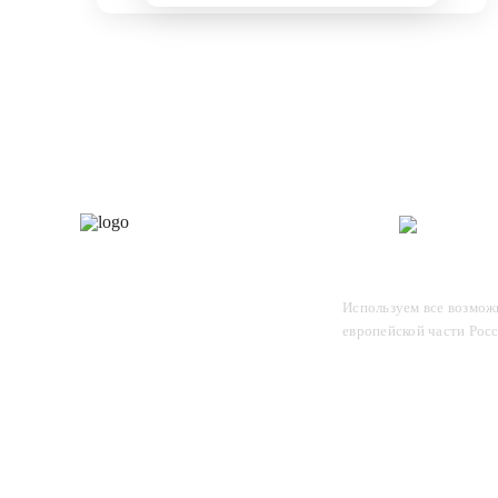
Каталог
О 
Отследите заказ, для этого
Используем все возможн
введите в поле номер вашего
европейской части Рос
отправления и нажмите Enter