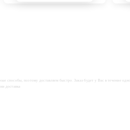
компании
Акции
Доставка и оплата
Фотогалерея
ые способы, поэтому доставляем быстро. Заказ будет у Вас в течение одно
сии доставка
2-3 дня.