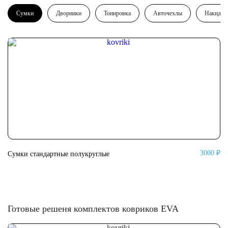
Сумки
Дворники
Тонировка
Авточехлы
Накидки
3000 ₽
Сумки стандартные полукруглые
Су
Готовые решеня комплектов ковриков EVA