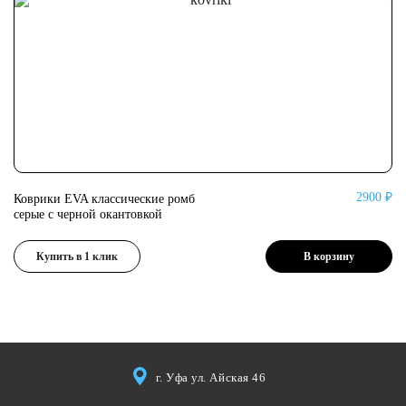
2900 ₽
Коврики EVA классические ромб
Ко
серые с черной окантовкой
се
Купить в 1 клик
В корзину
г. Уфа ул. Айская 46