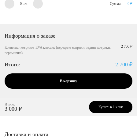
0 шт.
Сумма:
0
₽
Информация о заказе
2 700 ₽
Комплект ковриков EVA классик (передние коврики, задние коврики,
перемычка)
Итого:
2 700
₽
В корзину
Итого:
Купить в 1 клик
3 000
₽
Доставка и оплата