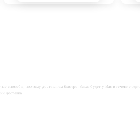
компании
Акции
Доставка и оплата
Фотогалерея
ые способы, поэтому доставляем быстро. Заказ будет у Вас в течение одно
сии доставка
2-3 дня.