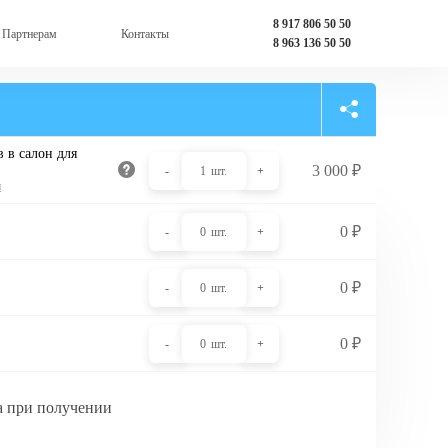
8 917 806 50 50
Партнерам
Контакты
8 963 136 50 50
 в салон для
3 000
₽
-
1
шт.
+
и
0
₽
-
0
шт.
+
0
₽
-
0
шт.
+
0
₽
-
0
шт.
+
а при получении