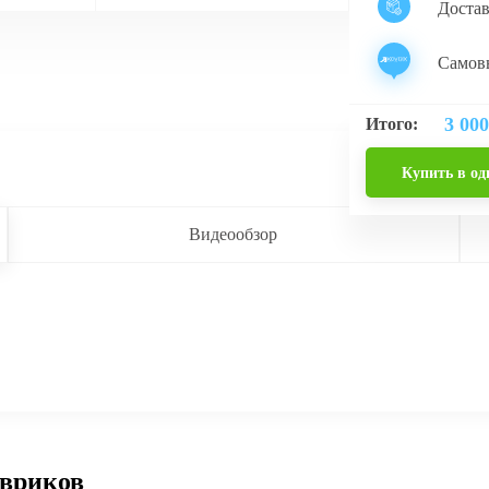
Доста
Самовы
3 000
Итого:
Купить в од
Видеообзор
овриков