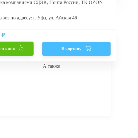
вка компаниями СДЭК, Почта России, ТК OZON
воз по адресу: г. Уфа, ул. Айская 46
₽
ин клик
В корзину
А также