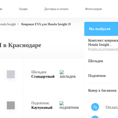
ии
Акции
Доставка и оплата
Фотогалерея
nda Insight
Коврики EVA для Honda Insight II
>
Вы выбрали
Комплект ковриков
I в Краснодаре
Honda Insight...
Купить по отдельност
Шильдик
Шильдик:
Подпятник
Стандартный
Ковер в багажник
Подпятник:
Оплат
Каучуковый