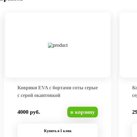
Коврики EVA с бортами соты серые
К
с серой окантовкой
се
4000 руб.
в корзину
2
Купить в 1 клик