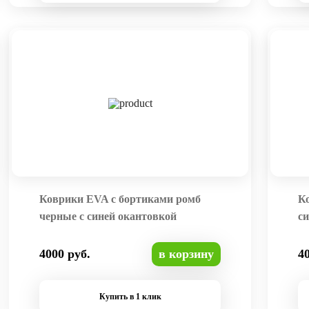
Коврики EVA с бортиками ромб
К
черные с синей окантовкой
си
4000 руб.
в корзину
4
Купить в 1 клик