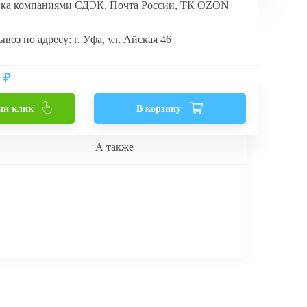
вка компаниями СДЭК, Почта России, ТК OZON
воз по адресу: г. Уфа, ул. Айская 46
₽
ин клик
В корзину
А также