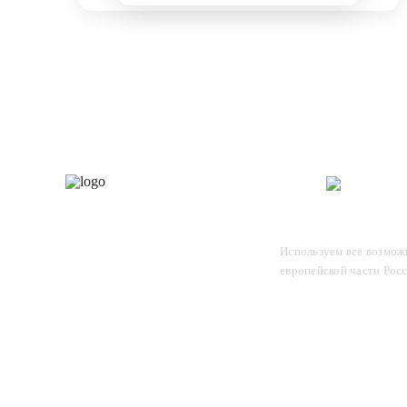
Каталог
О 
Отследите заказ, для этого
Используем все возможн
введите в поле номер вашего
европейской части Рос
отправления и нажмите Enter