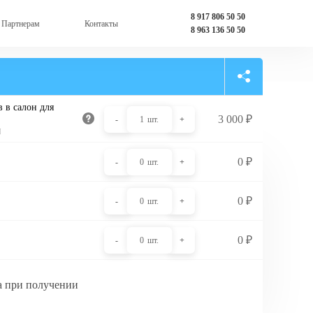
8 917 806 50 50
Партнерам
Контакты
8 963 136 50 50
 в салон для
3 000
₽
-
1
шт.
+
и
0
₽
-
0
шт.
+
0
₽
-
0
шт.
+
0
₽
-
0
шт.
+
а при получении