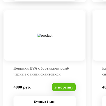
Коврики EVA с бортиками ромб
К
черные с синей окантовкой
си
4000 руб.
в корзину
4
Купить в 1 клик