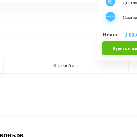
Доста
Самовы
3 000
Итого:
Купить в од
Видеообзор
овриков