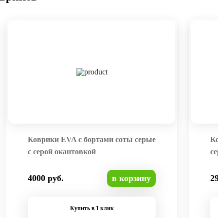
Коврики EVA с бортами соты серые
К
с серой окантовкой
се
4000 руб.
в корзину
2
Купить в 1 клик