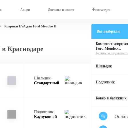
ии
Акции
Доставка и оплата
Фотогалерея
Коврики EVA для Ford Mondeo II
>
Вы выбрали
Комплект ковриков
 в Краснодаре
Ford Mondeo...
Купить по отдельност
Шильдик
Шильдик:
Подпятник
Стандартный
Ковер в багажник
Подпятник:
Оплат
Каучуковый