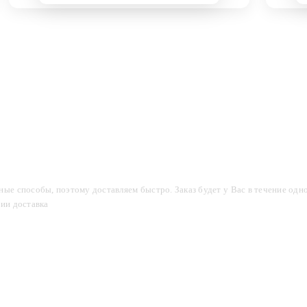
компании
Акции
Доставка и оплата
Фотогалерея
ые способы, поэтому доставляем быстро. Заказ будет у Вас в течение одно
сии доставка
2-3 дня.